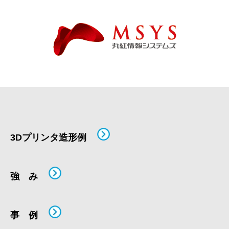
3Dプリンタ造形例
強 み
事 例