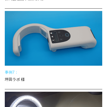
事例7：
坪田ラボ 様